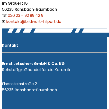
Im Grauert 18
56235 Ransbach-Baumbach
☏
026 23 – 92 99 42 9
✉︎
kontakt@bildwert-hilpert.de
Kontakt
Ernst Letschert GmbH & Co. KG
Rohstoffgroßhandel für die Keramik
Eisensteinstraße 2
56235 Ransbach-Baumbach